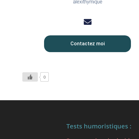
alexithymique
Contactez moi
0
Tests humoristiques :